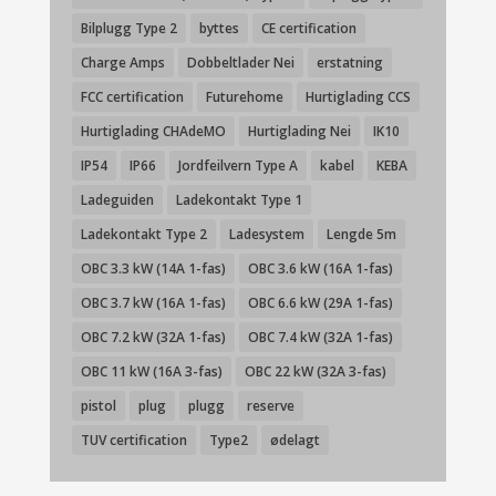
Bilplugg Type 2
byttes
CE certification
Charge Amps
Dobbeltlader Nei
erstatning
FCC certification
Futurehome
Hurtiglading CCS
Hurtiglading CHAdeMO
Hurtiglading Nei
IK10
IP54
IP66
Jordfeilvern Type A
kabel
KEBA
Ladeguiden
Ladekontakt Type 1
Ladekontakt Type 2
Ladesystem
Lengde 5m
OBC 3.3 kW (14A 1-fas)
OBC 3.6 kW (16A 1-fas)
OBC 3.7 kW (16A 1-fas)
OBC 6.6 kW (29A 1-fas)
OBC 7.2 kW (32A 1-fas)
OBC 7.4 kW (32A 1-fas)
OBC 11 kW (16A 3-fas)
OBC 22 kW (32A 3-fas)
pistol
plug
plugg
reserve
TUV certification
Type2
ødelagt